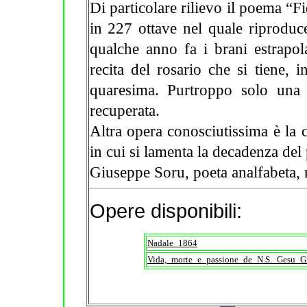
Di particolare rilievo il poema “F
in 227 ottave nel quale riproduce
qualche anno fa i brani estrapol
recita del rosario che si tiene, 
quaresima. Purtroppo solo una 
recuperata.
Altra opera conosciutissima è la 
in cui si lamenta la decadenza del
Giuseppe Soru, poeta analfabeta, 
Opere disponibili:
Nadale_1864
Vida,_morte_e_passione_de_N.S._Gesu_Gr