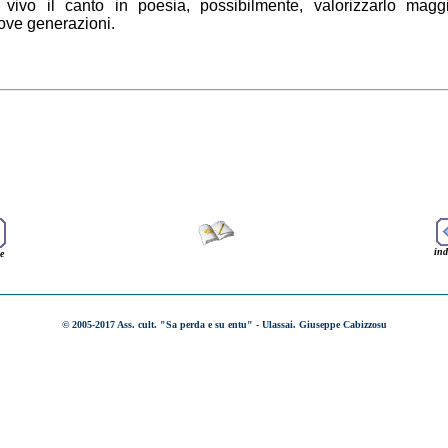
 vivo il canto in poesia, possibilmente, valorizzarlo magg
uove generazioni.
ind
e
________________________________________________________
© 2005-2017 Ass. cult. "Sa perda e su entu" - Ulassai.
Giuseppe Cabizzosu