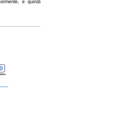
iormente, e quindi
ietro
____