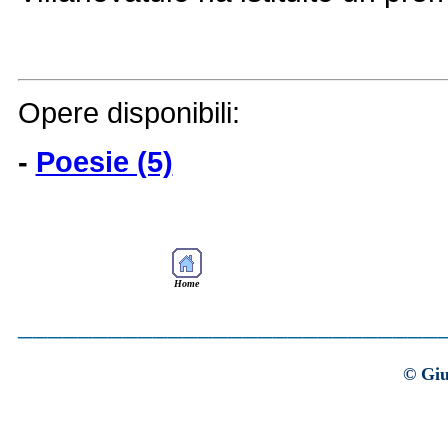
Opere disponibili:
-
Poesie (5)
Home
____________________________
©
Giu