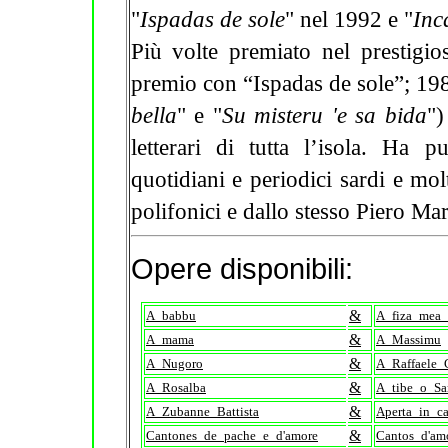
"
Ispadas de sole
" nel 1992 e "
Inc
Più volte premiato nel prestigi
premio con “Ispadas de sole”; 1985
bella
" e "
Su misteru 'e sa bida
")
letterari di tutta l’isola. Ha 
quotidiani e periodici sardi e mol
polifonici e dallo stesso Piero Mar
Opere disponibili:
&
A_babbu
A_fiza_mea_
&
A_mama
A_Massimu
&
A_Nugoro
A_Raffaele_
&
A_Rosalba
A_tibe_o_Sa
&
A_Zubanne_Battista
Aperta_in_c
&
Cantones_de_pache_e_d'amore
Cantos_d'am