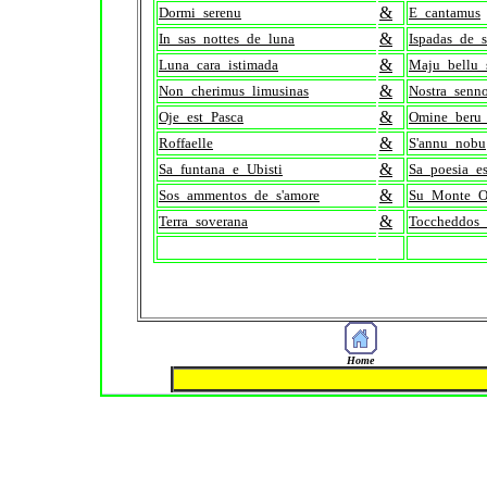
&
Dormi_serenu
E_cantamus
&
In_sas_nottes_de_luna
Ispadas_de_s
&
Luna_cara_istimada
Maju_bellu_
&
Non_cherimus_limusinas
Nostra_senno
&
Oje_est_Pasca
Omine_beru_f
&
Roffaelle
S'annu_nobu
&
Sa_funtana_e_Ubisti
Sa_poesia_es
&
Sos_ammentos_de_s'amore
Su_Monte_O
&
Terra_soverana
Toccheddos_
Home